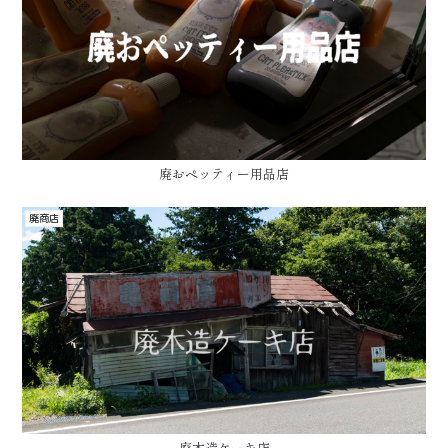
廃おペッティー用品店
廃商店
廃木造ケーキ店