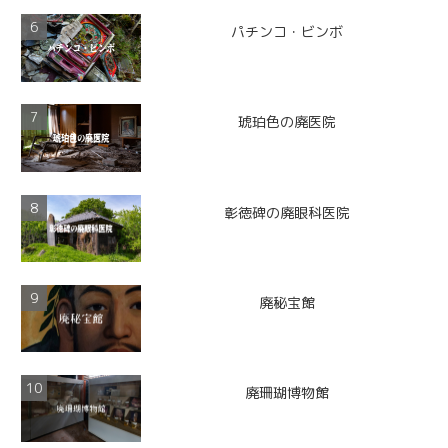
パチンコ・ビンボ
琥珀色の廃医院
彰徳碑の廃眼科医院
廃秘宝館
廃珊瑚博物館