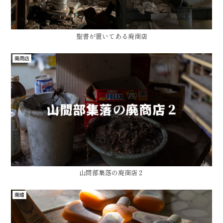
聖書が置いてある廃商店
廃商店
山間部集落の廃商店２
廃墟