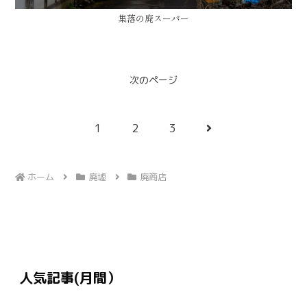
集落の廃スーパー
次のページ
次
1
2
3
へ
ホーム
廃墟
廃商店
人気記事(月間）