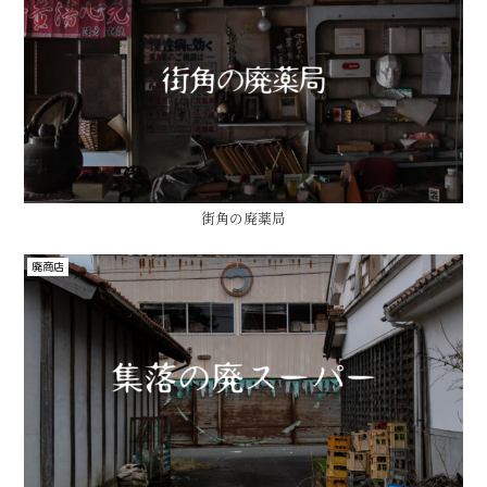
街角の廃薬局
廃商店