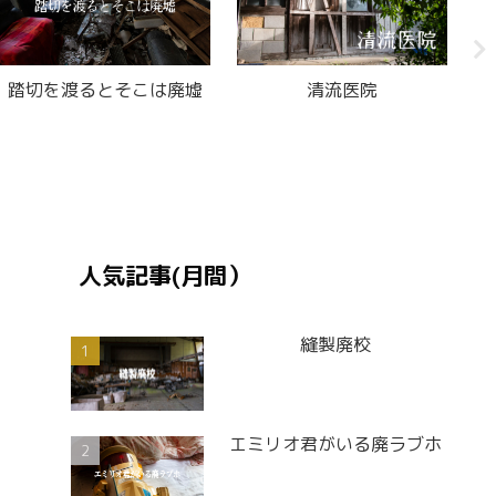
廃秘宝館
ステージ八風
人気記事(月間）
縫製廃校
エミリオ君がいる廃ラブホ