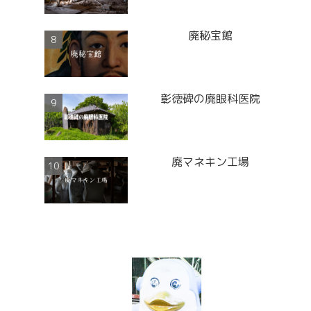
廃秘宝館
彰徳碑の廃眼科医院
廃マネキン工場