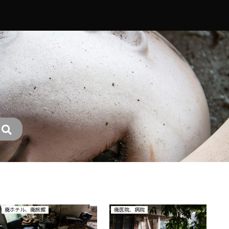
その他
その他
廃