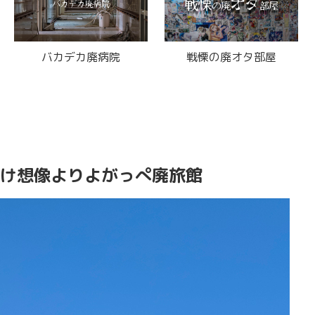
王将飲食街とその近所
廃スパリゾート
け想像よりよがっぺ廃旅館