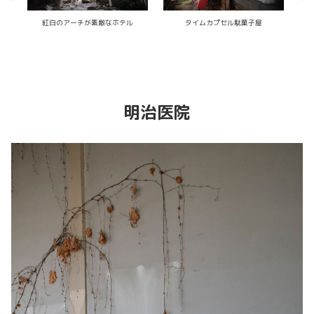
レトロ廃パチンコ店
内臓疾患・寄生虫模型がある廃医院
明治医院