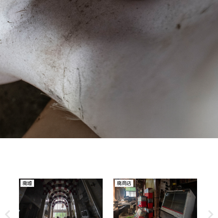
その他
廃医院、病院
廃