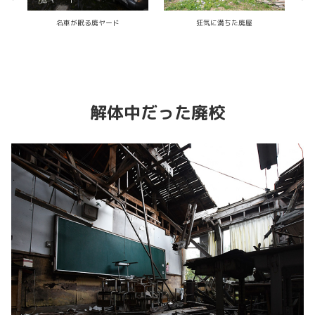
狂気に満ちた廃屋
バカデカ廃病院
解体中だった廃校