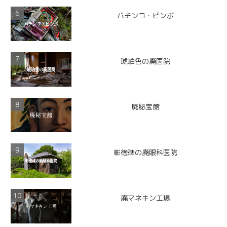
パチンコ・ビンボ
琥珀色の廃医院
廃秘宝館
彰徳碑の廃眼科医院
廃マネキン工場