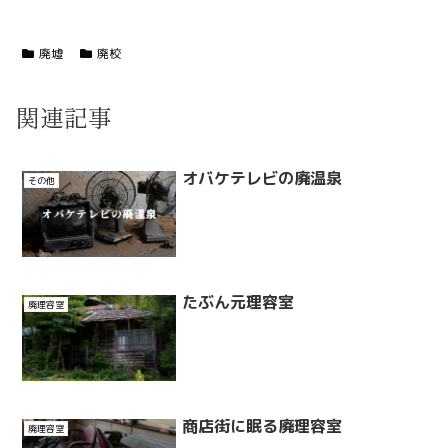
廃墟
廃校
関連記事
オバケテレビの廃温泉
その他
たぶん元理容室
廃理容室
商店街に眠る廃理容室
廃理容室