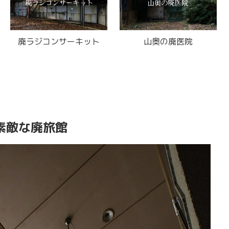
素敵な
名車が眠る廃ヤード
ストレス解消箱がある
病棟
素敵な廃旅館