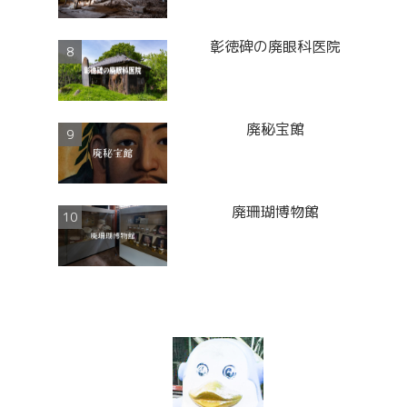
彰徳碑の廃眼科医院
廃秘宝館
廃珊瑚博物館