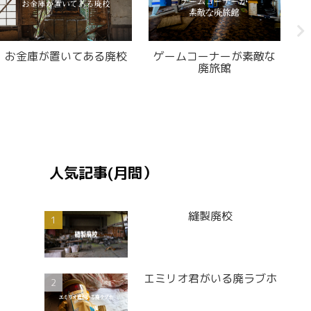
旧
島の廃診療所
天使がいる廃歯科医院
人気記事(月間）
縫製廃校
エミリオ君がいる廃ラブホ