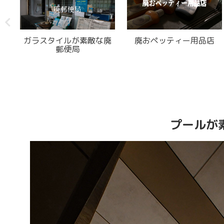
院
お金庫が置いてある廃校
ゲームコーナーが
廃旅館
プールが