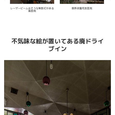
恐竜がいる廃遊園地
レトロポップ廃理容室
もう一つの
不気味な絵が置いてある廃ドライ
ブイン