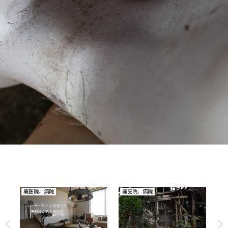
他
廃理容室
廃医院、病院