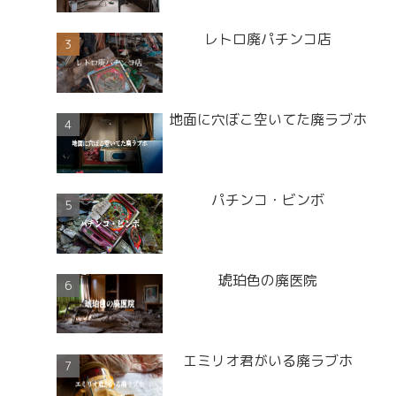
レトロ廃パチンコ店
地面に穴ぼこ空いてた廃ラブホ
パチンコ・ビンボ
琥珀色の廃医院
エミリオ君がいる廃ラブホ