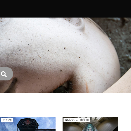
その他
廃ホテル、廃旅館
廃