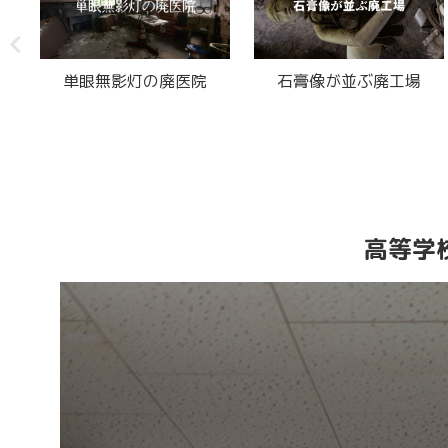
廃
単眼無影灯の廃医院
石膏像が並ぶ廃工場
高等学