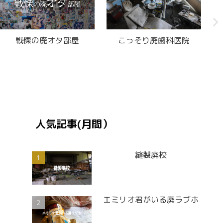
四国の廃洋館
UFOみたいな照明の廃ア
イススケートリンク
人気記事(月間）
縫製廃校
エミリオ君がいる廃ラブホ