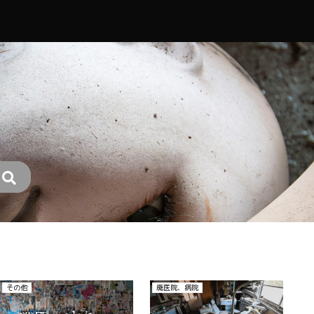
その他
その他
廃