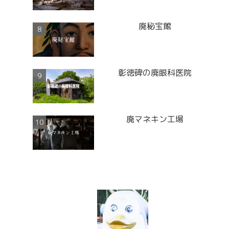
廃秘宝館
彰徳碑の廃眼科医院
廃マネキン工場