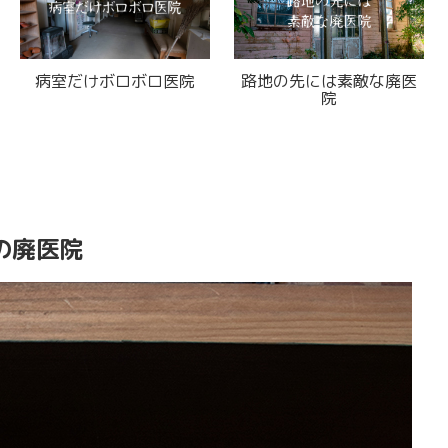
山の中の廃オリエント急
レトロ廃パチンコ店
行
の廃医院