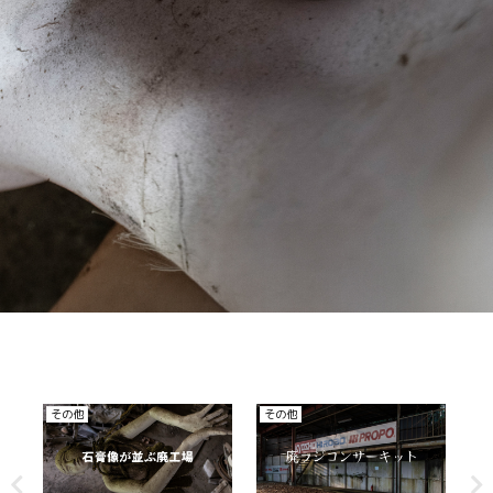
廃ホテル、廃旅館
廃医院、病院
廃