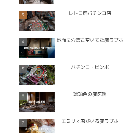
レトロ廃パチンコ店
地面に穴ぼこ空いてた廃ラブホ
パチンコ・ビンボ
琥珀色の廃医院
エミリオ君がいる廃ラブホ