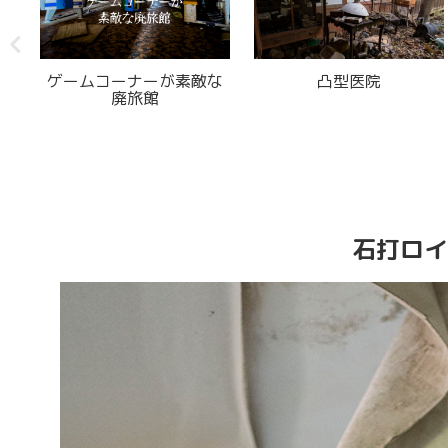
屋
ゲームコーナーが素敵な
凸型医院
廃旅館
石打ロイ