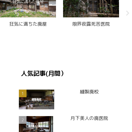
狂気に満ちた廃屋
限界夜露死苦医院
人気記事(月間）
縫製廃校
月下美人の廃医院