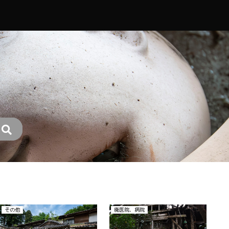
その他
廃医院、病院
廃