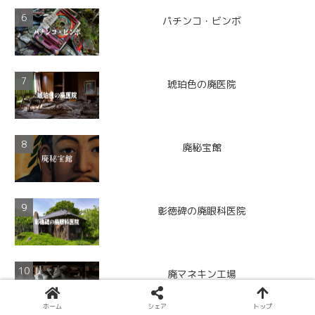
パチンコ・ビンボ
琥珀色の廃医院
廃秘宝館
彰徳碑の廃眼科医院
廃マネキン工場
ホーム
シェア
トップ