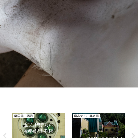
廃医院、病院
廃ホテル、廃旅館
そ