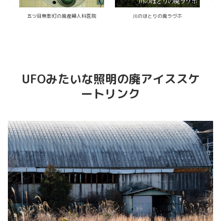
小さな廃診療所
踏切を渡るとそこは廃墟
おビ
UFOみたいな照明の廃アイススケ
ートリンク