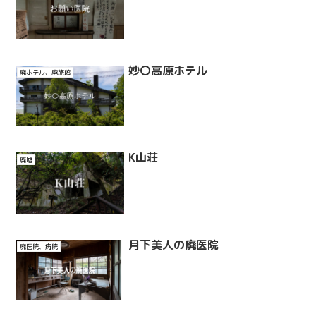
妙〇高原ホテル
廃ホテル、廃旅館
K山荘
廃墟
月下美人の廃医院
廃医院、病院