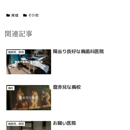
廃墟
その他
関連記事
陽当り良好な廃歯科医院
廃医院、病院
麿赤兒な廃校
廃校
お願い医院
廃医院、病院