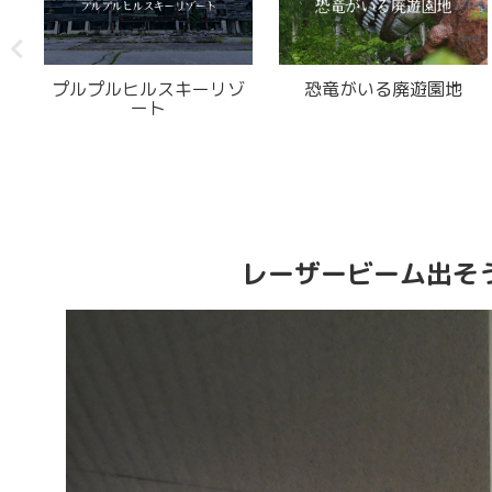
ューティーなマネキ
六角形ステージの廃スト
不気味な
ンがいる廃墟
リップ劇場
廃ド
レーザービーム出そ