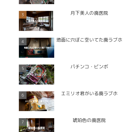
月下美人の廃医院
地面に穴ぼこ空いてた廃ラブホ
パチンコ・ビンボ
エミリオ君がいる廃ラブホ
琥珀色の廃医院