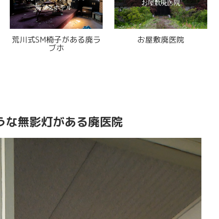
絵が置いてある
標本医院
町はずれ
ライブイン
うな無影灯がある廃医院