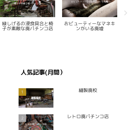
の激渋廃医院
和風廃テーマパーク
川のほとりの
人気記事(月間）
縫製廃校
レトロ廃パチンコ店