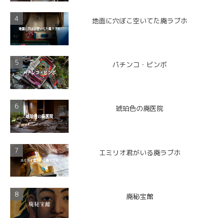
地面に穴ぼこ空いてた廃ラブホ
パチンコ・ビンボ
琥珀色の廃医院
エミリオ君がいる廃ラブホ
廃秘宝館