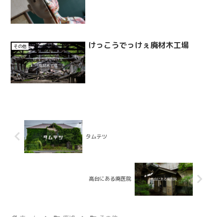
けっこうでっけぇ廃材木工場
その他
タムテツ
高台にある廃医院