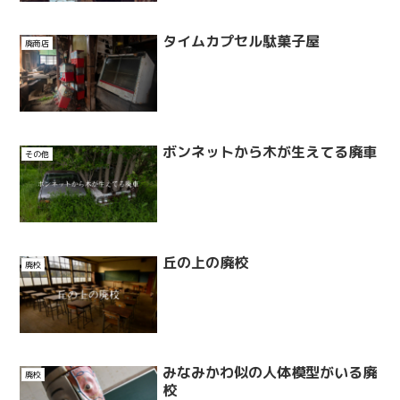
タイムカプセル駄菓子屋
廃商店
ボンネットから木が生えてる廃車
その他
丘の上の廃校
廃校
みなみかわ似の人体模型がいる廃
廃校
校