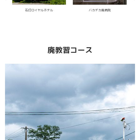
五ツ目無影灯の廃産婦人科医院
緑しげるの浸食具合と椅子が素敵な廃
パチンコ店
廃教習コース