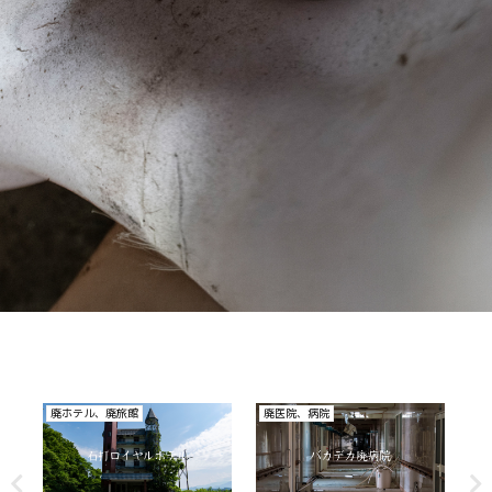
廃医院、病院
その他
廃