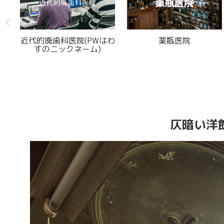
通りがかりで見つけた風
ガラスタイルが素敵な廃
格漂う廃旅館
郵便局
仄暗い洋