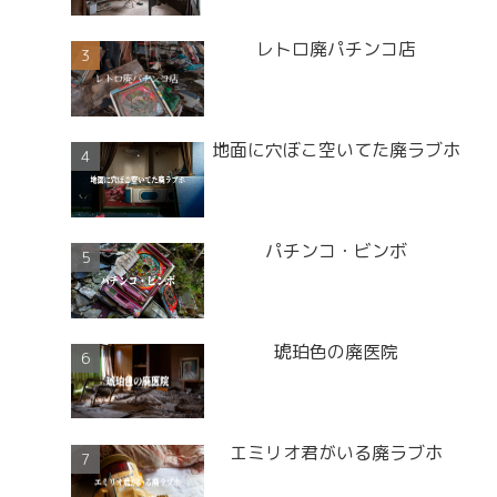
レトロ廃パチンコ店
地面に穴ぼこ空いてた廃ラブホ
パチンコ・ビンボ
琥珀色の廃医院
エミリオ君がいる廃ラブホ