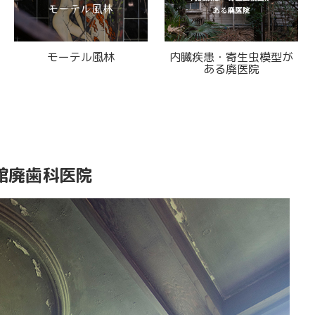
イームズチェアが並ぶ廃
満身創痍無影灯が残る廃
保養所
医院
館廃歯科医院