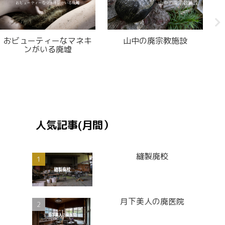
荒れ果てた廃結婚式場
何者かがうんちして逃げ
て行った廃ラブホテル
人気記事(月間）
縫製廃校
月下美人の廃医院