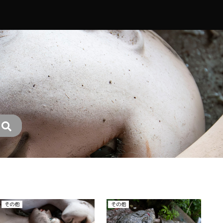
その他
廃ホテル、廃旅館
そ