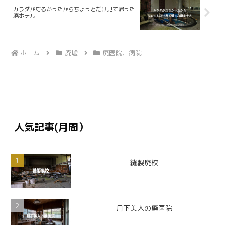
カラダがだるかったからちょっとだけ見て帰った
廃ホテル
ホーム
廃墟
廃医院、病院
人気記事(月間）
縫製廃校
月下美人の廃医院