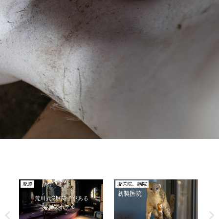
その他
廃医院、病院
そ