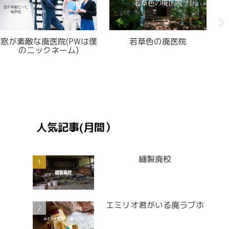
な廃医院(PWは僕
若草色の廃医院
ホテル-
ニックネーム)
人気記事(月間）
縫製廃校
エミリオ君がいる廃ラブホ