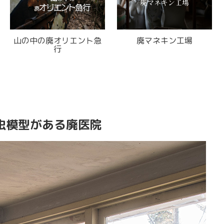
中の廃オリエント急
廃マネキン工場
窓が素敵
行
の
虫模型がある廃医院