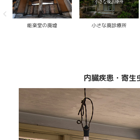
能楽堂の廃墟
小さな廃診療所
山の
内臓疾患・寄生