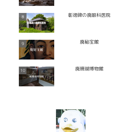
彰徳碑の廃眼科医院
廃秘宝館
廃珊瑚博物館