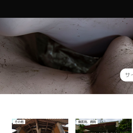
の他
廃医院、病院
その他