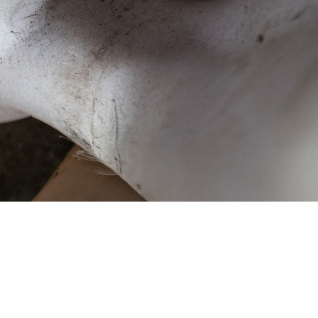
廃医院、病院
その他
廃