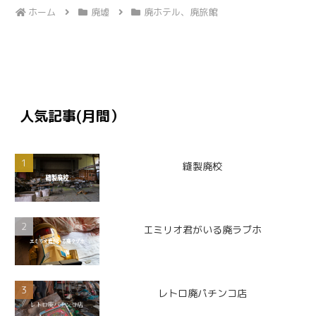
ホーム
廃墟
廃ホテル、廃旅館
人気記事(月間）
縫製廃校
エミリオ君がいる廃ラブホ
レトロ廃パチンコ店