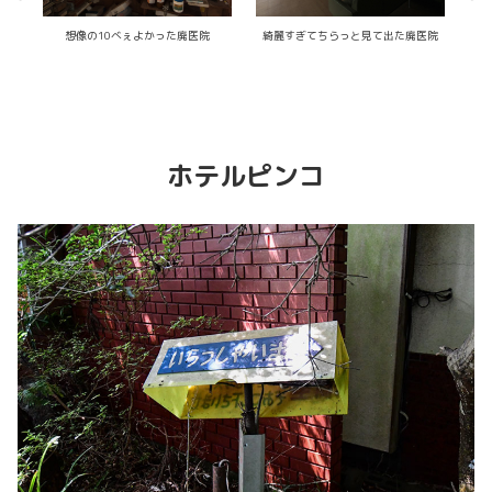
医院
ドロイド医院 -旧館-
紅白のアーチが素敵なホテル
ホテルピンコ