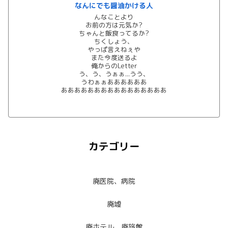
なんにでも醤油かける人
んなことより
お前の方は元気か?
ちゃんと飯食ってるか?
ちくしょう、
やっぱ言えねぇや
また今度送るよ
俺からのLetter
う、う、うぁぁ...うう、
うわぁぁああああああ
ああああああああああああああああ
カテゴリー
廃医院、病院
廃墟
廃ホテル、廃旅館