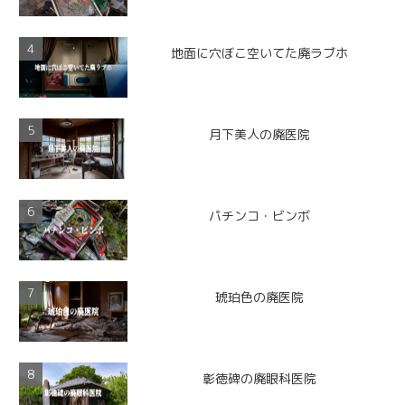
地面に穴ぼこ空いてた廃ラブホ
月下美人の廃医院
パチンコ・ビンボ
琥珀色の廃医院
彰徳碑の廃眼科医院