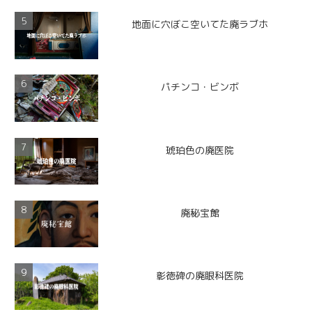
地面に穴ぼこ空いてた廃ラブホ
パチンコ・ビンボ
琥珀色の廃医院
廃秘宝館
彰徳碑の廃眼科医院