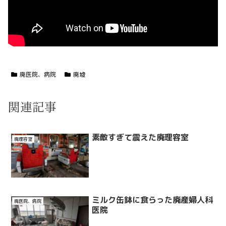
廃医院、病院
廃墟
関連記事
素敵すぎて震えた廃理容室
廃理容室
ミルク缶鉢に食らった廃産婦人科
廃医院、病院
医院