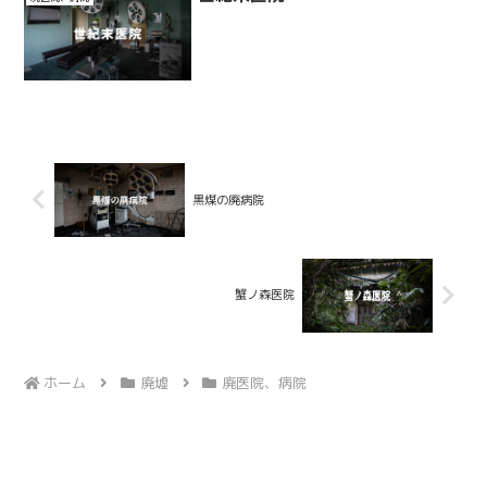
黒煤の廃病院
蟹ノ森医院
ホーム
廃墟
廃医院、病院