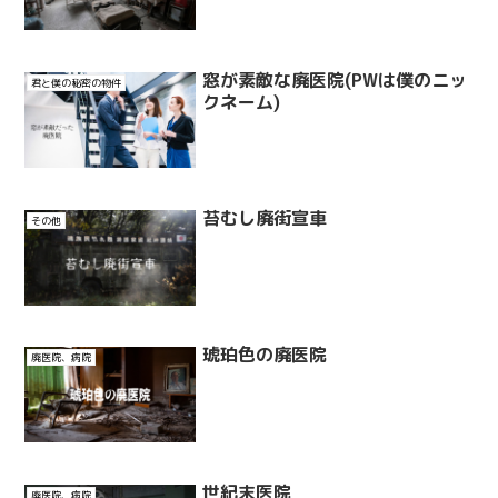
窓が素敵な廃医院(PWは僕のニッ
君と僕の秘密の物件
クネーム)
苔むし廃街宣車
その他
琥珀色の廃医院
廃医院、病院
世紀末医院
廃医院、病院