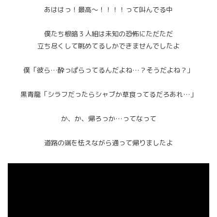
あははっ！最高～！！！！って叫んでる中
僕たち根暗３人組は未知の恐怖にただただ
立ち尽くして眺めてるしかできませんでしたよ
僕「彼ら…酔っぱらってるんだよね…？そうだよね？」
黒青龍「シラフだったらシャブか草食ってるだろあれ…」
か、か、帰ろっか…ってなって
道路の端を怯えながら通って帰りましたよ