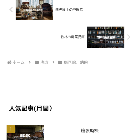
境界線上の廃医院
竹林の廃薬品庫
ホーム
廃墟
廃医院、病院
人気記事(月間）
縫製廃校