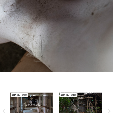
その他
廃ホテル、廃旅館
廃