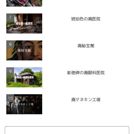
琥珀色の廃医院
廃秘宝館
彰徳碑の廃眼科医院
廃マネキン工場