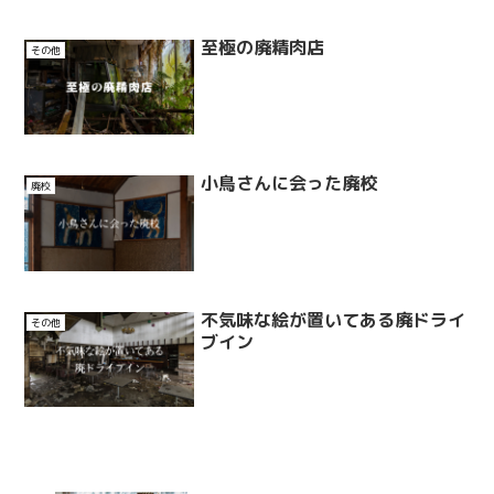
至極の廃精肉店
その他
小鳥さんに会った廃校
廃校
不気味な絵が置いてある廃ドライ
その他
ブイン