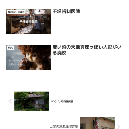
千場歯科医院
廃医院、病院
若い頃の天地真理っぽい人形がい
廃校
る廃校
たぶん元理容室
山里の激渋廃理容室