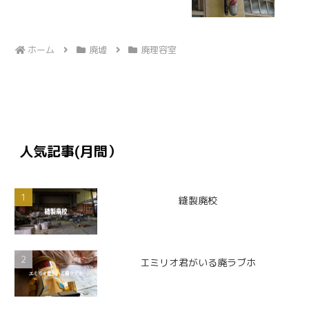
ホーム
廃墟
廃理容室
人気記事(月間）
縫製廃校
エミリオ君がいる廃ラブホ