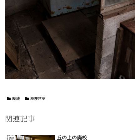
廃墟
廃理容室
関連記事
丘の上の廃校
廃校