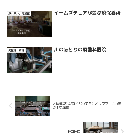
イームズチェアが並ぶ廃保養所
廃ホテル、廃旅館
川のほとりの廃歯科医院
廃医院、病院
人体模型はいなくなってたけどウフフ！いい感
じ！な廃校
野口医院