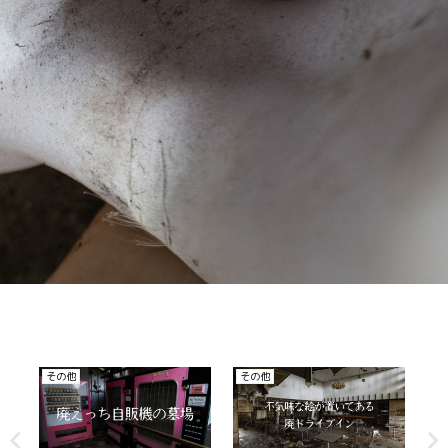
その他
その他
廃