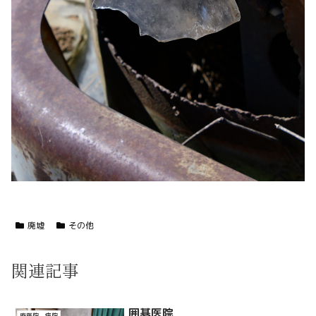
廃墟
その他
関連記事
囲碁医院
廃医院、病院