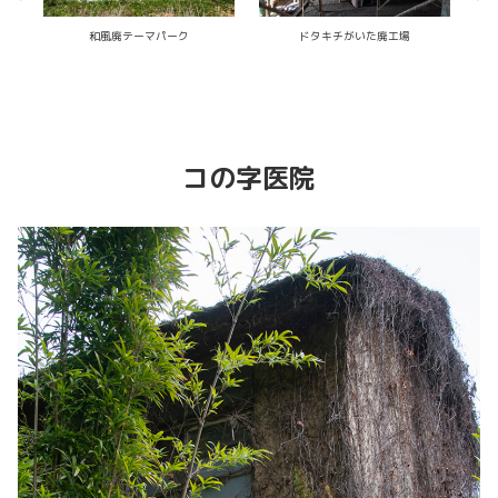
こ、こういう廃墟がい、一番怖いんだ
何者かがうんちして逃げて行った廃ラ
内
なぁ…な廃歯科クリニック
ブホテル
コの字医院