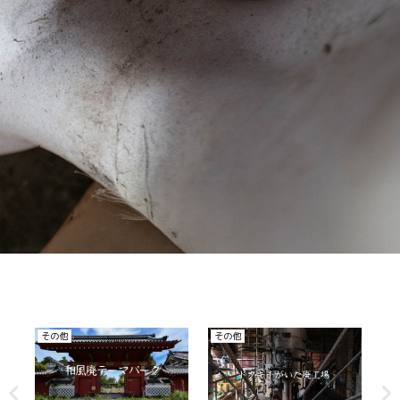
廃医院、病院
廃ホテル、廃旅館
廃