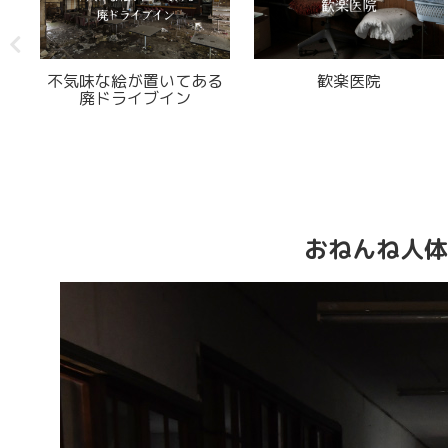
廃
不気味な絵が置いてある
歓楽医院
廃ドライブイン
おねんね人体