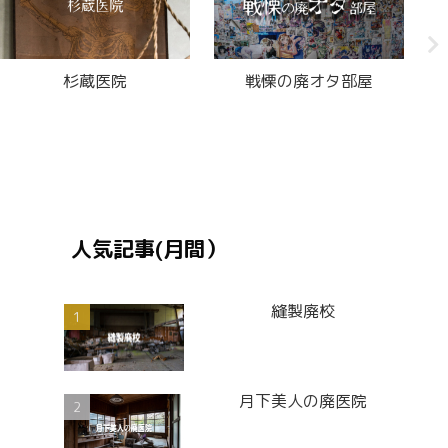
杉蔵医院
戦慄の廃オタ部屋
人気記事(月間）
縫製廃校
月下美人の廃医院