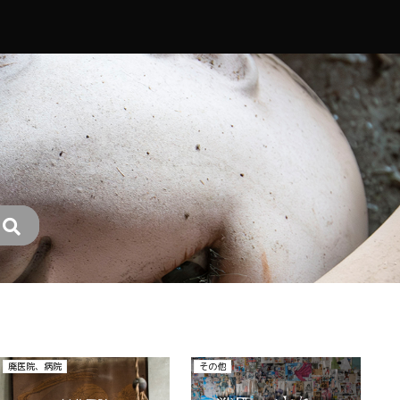
廃医院、病院
その他
そ