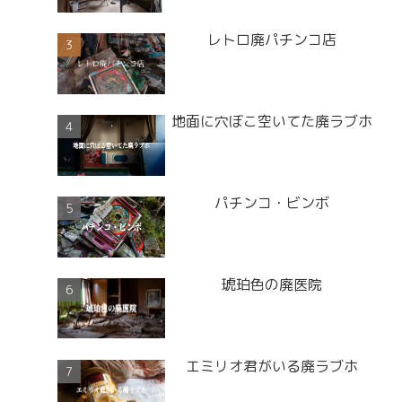
レトロ廃パチンコ店
地面に穴ぼこ空いてた廃ラブホ
パチンコ・ビンボ
琥珀色の廃医院
エミリオ君がいる廃ラブホ