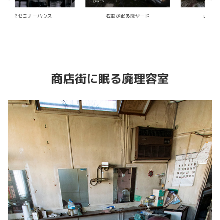
山中の廃宗教施設
能楽堂の廃墟
商店街に眠る廃理容室