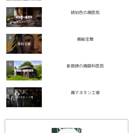
琥珀色の廃医院
廃秘宝館
彰徳碑の廃眼科医院
廃マネキン工場