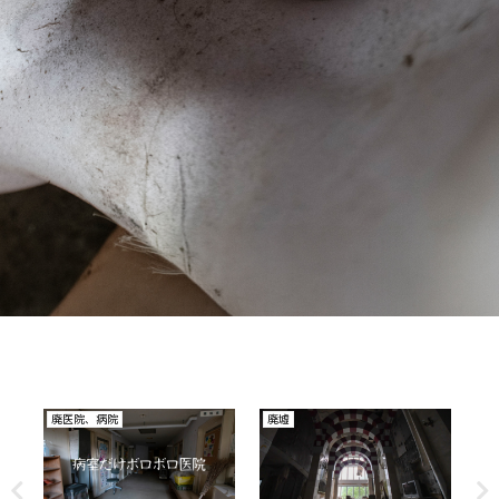
その他
廃ホテル、廃旅館
そ