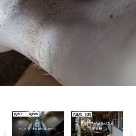
廃医院、病院
その他
廃