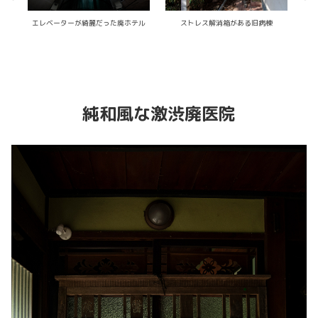
所
かつてはブロンズ像で賑わってた廃医
石膏像が並ぶ廃工場
院
純和風な激渋廃医院