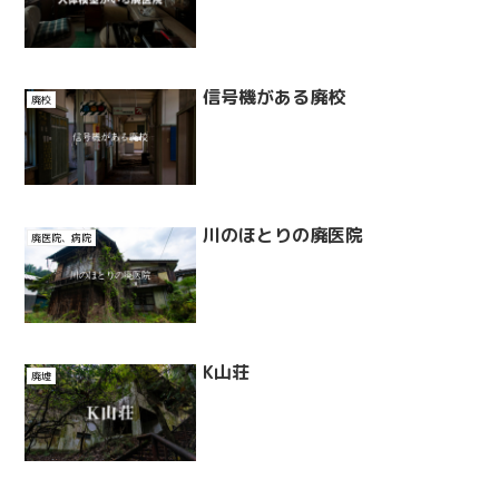
信号機がある廃校
廃校
川のほとりの廃医院
廃医院、病院
K山荘
廃墟