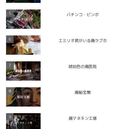
パチンコ・ビンボ
エミリオ君がいる廃ラブホ
琥珀色の廃医院
廃秘宝館
廃マネキン工場