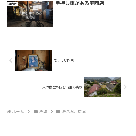
手押し車がある廃商店
廃商店
モナリザ医院
人体模型が佇む山里の廃校
ホーム
廃墟
廃医院、病院