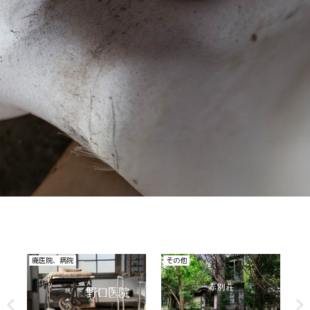
その他
廃ホテル、廃旅館
君