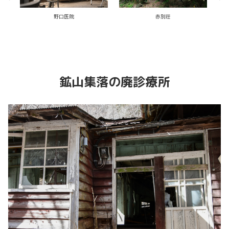
山中の廃宗教施設
ひっそり廃温泉宿
手術
鉱山集落の廃診療所