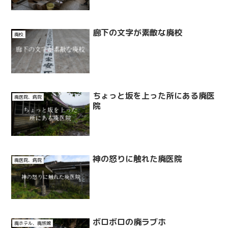
廊下の文字が素敵な廃校
廃校
ちょっと坂を上った所にある廃医
廃医院、病院
院
神の怒りに触れた廃医院
廃医院、病院
ボロボロの廃ラブホ
廃ホテル、廃旅館