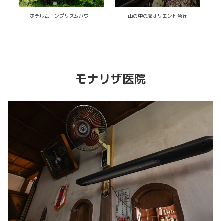
石膏像が並ぶ廃工場
ホテル-金色の淑女-
モナリザ医院