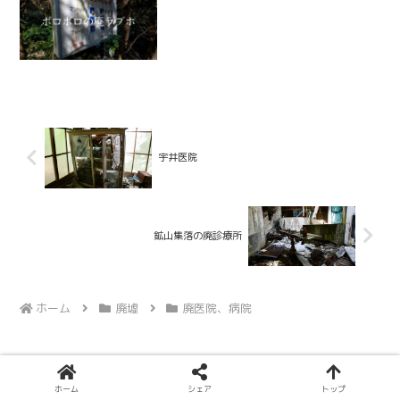
宇井医院
鉱山集落の廃診療所
ホーム
廃墟
廃医院、病院
ホーム
シェア
トップ