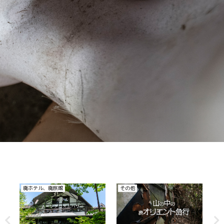
その他
廃ホテル、廃旅館
廃