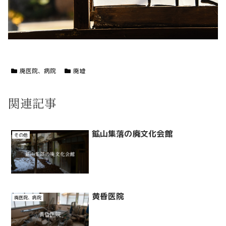
廃医院、病院
廃墟
関連記事
鉱山集落の廃文化会館
その他
黄昏医院
廃医院、病院