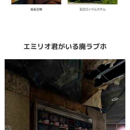
トラホーム標本がある廃眼科医院
お屋敷廃医院
六
エミリオ君がいる廃ラブホ