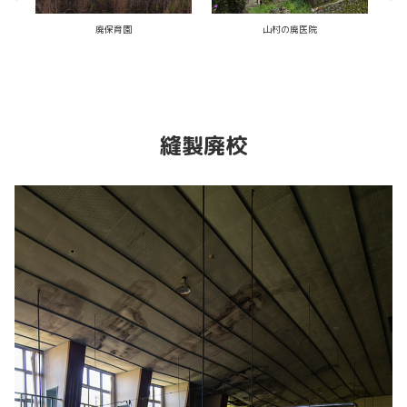
バカデカ廃病院
お金庫が置いてある廃校
こ、
縫製廃校