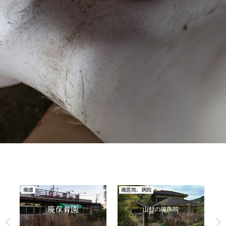
廃医院、病院
廃校
廃