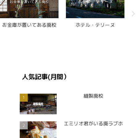
凸型医院
モーテル風林
人気記事(月間）
縫製廃校
エミリオ君がいる廃ラブホ