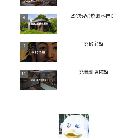
彰徳碑の廃眼科医院
廃秘宝館
廃珊瑚博物館