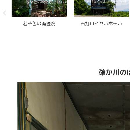
ステージ八風
廃村の廃郵便局
確か川の