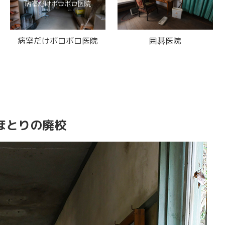
戦慄の廃オタ部屋
かつてはブロンズ像で賑
わってた廃医院
ほとりの廃校