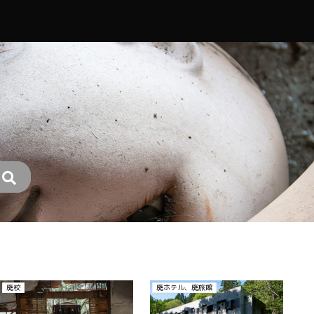
廃医院、病院
廃ホテル、廃旅館
廃